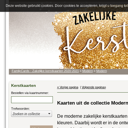
Deze website gebruikt cookies. Door cookies te accepteren, krijgt u toegang tot 
FamilyCards - Zakelijke kerstkaarten 2020-2021
»
Modern
»
Modern
Kerstkaarten
« Vorige pagina
|
Volgende pagina»
Bestellen via kaartnummer:
Kaarten uit de collectie Moder
Trefwoorden:
De moderne zakelijke kerstkaarten
kleuren. Daarbij wordt er in de on